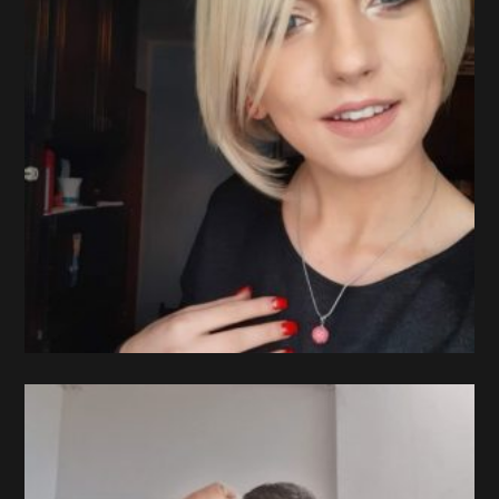
height / visina
182
weight / težina
82
shoes / cipele
45