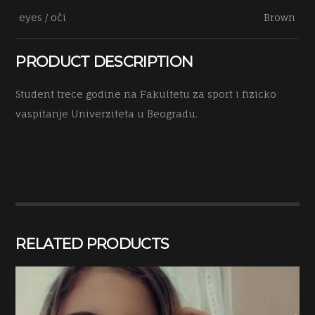
eyes / oči
Brown
PRODUCT DESCRIPTION
Student trece godine na Fakultetu za sport i fizicko
vaspitanje Univerziteta u Beogradu.
RELATED PRODUCTS
height / visina
163
weight / težina
50