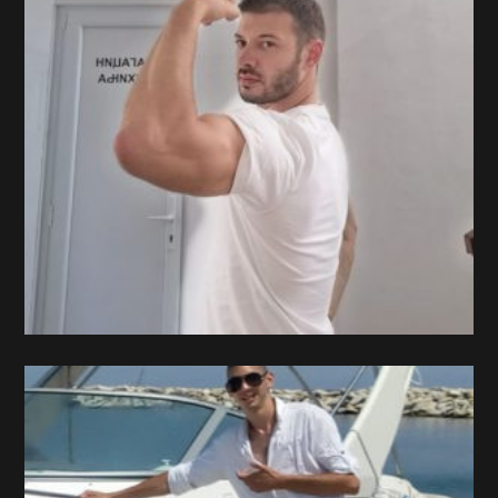
height / visina
184
weight / težina
62
shoes / cipele
44