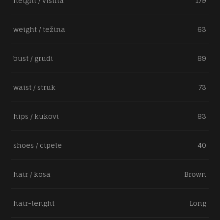
height / visina
179
weight / težina
63
bust / grudi
89
waist / struk
73
hips / kukovi
83
shoes / cipele
40
hair / kosa
Brown
hair-lenght
Long