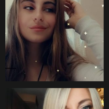
height / visina
167
weight / težina
52
shoes / cipele
40